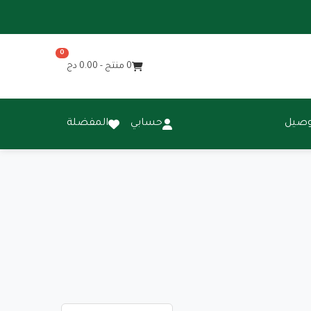
0
0
منتج -
0.00
دج
وصيل
حسابي
المفضلة